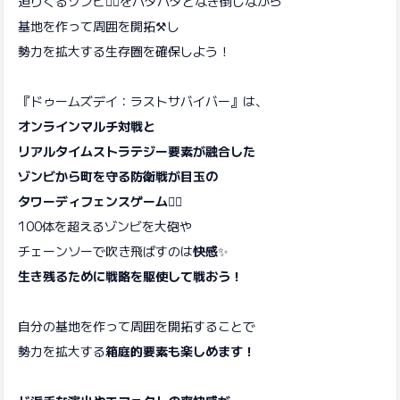
迫りくるゾンビ
🧟‍♂️
をバタバタとなぎ倒しながら
基地を作って周囲を開拓⚒️し
勢力を拡大する生存圏を確保しよう！
『ドゥームズデイ：ラストサバイバー』は、
オンラインマルチ対戦と
リアルタイムストラテジー要素が融合した
ゾンビから町を守る防衛戦が目玉の
タワーディフェンスゲーム🧟‍♂️
100体を超えるゾンビを大砲や
チェーンソーで吹き飛ばすのは
快感
✨
生き残るために戦略を駆使して戦おう！
自分の基地を作って周囲を開拓することで
勢力を拡大する
箱庭的要素も楽しめます！