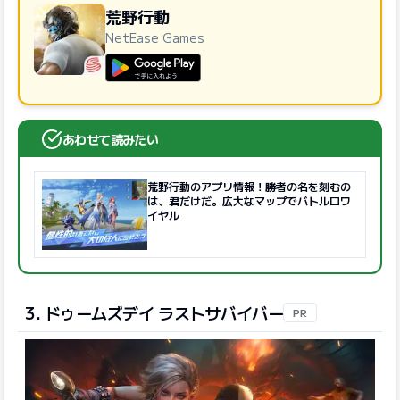
荒野行動
NetEase Games
GooglePlayで手に入れよう
あわせて読みたい
荒野行動のアプリ情報！勝者の名を刻むの
は、君だけだ。広大なマップでバトルロワ
イヤル
3. ドゥームズデイ ラストサバイバー
PR