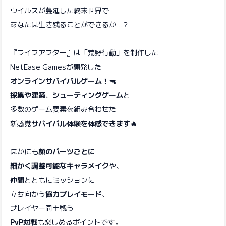
ウイルスが蔓延した終末世界で
あなたは生き残ることができるか…？
『ライフアフター』は「荒野行動」を制作した
NetEase Gamesが開発した
オンラインサバイバルゲーム！🔫
採集や建築
、
シューティングゲーム
と
多数のゲーム要素を組み合わせた
新感覚
サバイバル体験を体感できます🔥
ほかにも
顔のパーツごとに
細かく調整可能なキャラメイク
や、
仲間とともにミッションに
立ち向かう
協力プレイモード
、
プレイヤー同士戦う
PvP対戦
も楽しめるポイントです。