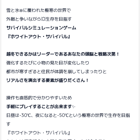
雪と氷❄️に覆われた極寒の世界で
外敵と争いながら💥生存を目指す
サバイバルシミュレーションゲーム
『ホワイトアウト・サバイバル』
越冬できるかはリーダーであるあなたの頭脳と戦略次第！
強化するたびに小物の見た目が変化したり
都市が寒すぎると住民が体調を崩してしまったりと
リアルさを演出する要素が盛りだくさん！
操作も直感的で分かりやすいため
手軽にプレイすることが出来ます
✨
日昼は-30℃、夜になると-50℃という極寒の世界で生存を目指
す
『ホワイトアウト・サバイバル』