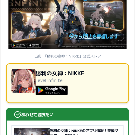
出典: 「勝利の女神：NIKKE」公式ストア
勝利の女神：NIKKE
Level Infinite
GooglePlayで手に入れよう
あわせて読みたい
勝利の女神：NIKKEのアプリ情報！美麗グ