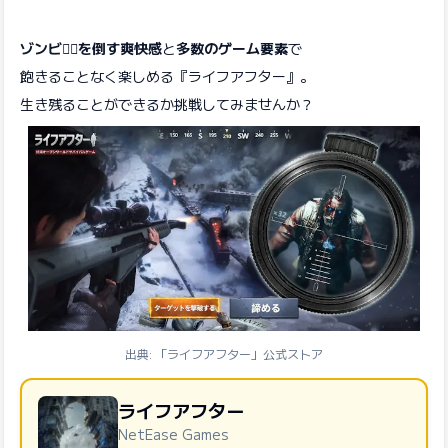
ゾンビ🧟‍♂️を倒す爽快感
と
多数のゲーム要素
で
飽きることなく楽しめる『ライフアフター』。
生き残ることができるか挑戦してみませんか？
出典: 「ライフアフター」公式ストア
ライフアフター
NetEase Games