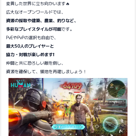
変異した世界に立ち向かいます🔥
広大なオープンワールドでは、
資源の採取や建築、農業、釣りなど、
多彩なプレイスタイルが可能
です。
​PvEやPvPの選択も自由で、
最大50人のプレイヤーと
協力・対戦が楽しめます❗️
​仲間と共に恐ろしい敵を倒し、
資源を確保して、領地を再建しましょう！