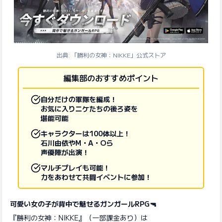
出典: 「勝利の女神：NIKKE」公式ストア
編集部のおすすめポイント
自分だけの軍隊を編成！
お気に入りニケたちの後ろ姿を
堪能可能
キャラクターは100体以上！
石川由依やM・A・Oら
声優陣が出演！
マルチプレイも可能！
力をあわせて共闘イベントに参加！
可愛い女の子が背中で魅せるガンガールRPG🔫
『勝利の女神：NIKKE』（一部課金あり）は