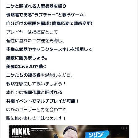
ニケと呼ばれる人型兵器を操り
侵略者である“ラプチャー”と戦うゲーム
！
自分だけの軍隊を編成❗ 臨機応変に戦術変更❗
プレイヤーは指揮官として
個性に溢れたニケ達を先導し、
多様な武器やキャラクタースキルを活用して
強敵に臨みましょう。
美麗なLive2Dで動く
ニケたちの後ろ姿
を堪能しながら、
戦略を駆使して戦いましょう！
本作では
協同作戦と呼ばれる
共闘イベントでマルチプレイが可能！
ほかのユーザーと力を合わせて
敵に挑む楽しさも味わえます！