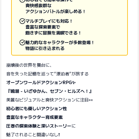
爽快感抜群な
アクションバトルが楽しめる！
マルチプレイにも対応！
豊富な探索要素で
飽きずに冒険を満喫できる！
魅力的なキャラクターが多数登場！
物語に引き込まれる
崩壊後の世界を舞台に、
音を失った記憶を巡って“漂泊者”が旅する
オープンワールドアクションRPG✨
『鳴潮 - いざゆかん、セブン・ヒルズへ！』
美麗なビジュアルと爽快アクションに注目👀
初心者にも優しいアクション性
豊富なキャラクター育成要素
圧巻の探索体験と深いストーリー
に
魅了されること間違いなし❗️