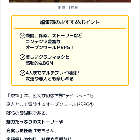
出典: 「原神」
編集部のおすすめポイント
戦闘、探索、ストーリーなど
コンテンツ豊富な
オープンワールドRPG！
美しいグラフィックと
感動的なBGM
4人までマルチプレイ可能！
友達や恋人とも楽しめる
『原神』は、広大な幻想世界“テイワット”を
旅人として冒険するオープンワールドRPG🌎
RPGの醍醐味である、
魅力たっぷりのストーリーや
充実した任務
はもちろん、
宝箱探しや釣り、料理や恋愛など、