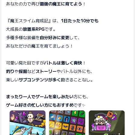
あなたの力で再び
最強の魔王に育てよう
！
『魔王スライム育成記』は、
1日たった10分でも
大成長の
放置系RPG
です。
多種多様な装備を
自分好みに変更
して、
あなただけの魔王を育てましょう！
可愛い見た目ですが
バトルは激しく爽快
！
釣り
や
採掘
など
ストーリー
やバトル以外にも、
楽しい
サブコンテンツが多く
飽きることなし。
まったり一人でゲームを楽しみたい
方にも、
ゲーム好きの忙しい方にもおすすめ
です✨