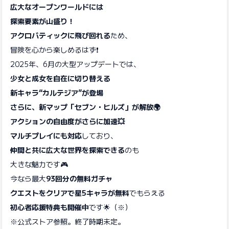
広大なオープンワールドには
探索要素が山盛り！
アクロバティックに飛び回れる
ため、
冒険を心から楽しめるはず❗️
2025年、6月の大型アップデートでは、
少女と成女を自在に切り替える
新キャラ“カルテジア”が登場
さらに、新マップ「セブン・ヒルズ」が解放🌍
アクションの自由度がさらに加速💥
マルチプレイにも対応
しており、
仲間と共に広大な世界を探索できる
のも
大きな魅力です🎮
今なら最大
93回分の無料ガチャ
クエストをクリアで星5キャラが無料
でもらえる
初心者応援特典も開催中
です🌟（※）
※公式ストア参照。終了時期未定。