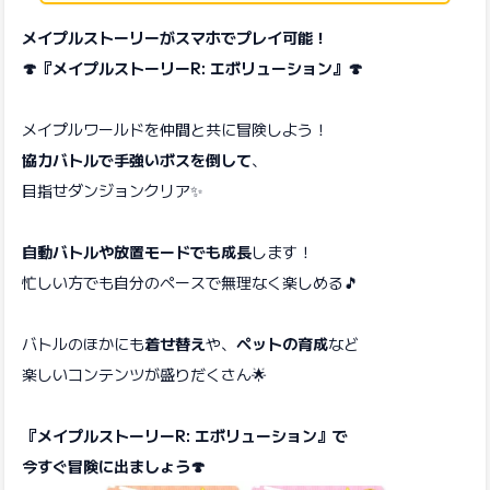
メイプルストーリーがスマホでプレイ可能！
🍄『メイプルストーリーR: エボリューション』🍄
メイプルワールドを仲間と共に冒険しよう！
協力バトルで手強いボスを倒して
、
目指せダンジョンクリア✨
自動バトルや放置モードでも成長
します！
忙しい方でも自分のペースで無理なく楽しめる🎵
バトルのほかにも
着せ替え
や、
ペットの育成
など
楽しいコンテンツが盛りだくさん🌟
『メイプルストーリーR: エボリューション』で
今すぐ冒険に出ましょう🍄