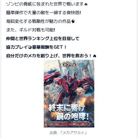
ゾンビの脅威に包まれた世界で戦います🔥
簡単操作で大量の敵を一掃する爽快感❗️
毎回変化する戦略性が魅力の作品🧠
また、ギルド対戦も可能❗️
仲間と世界ランキング上位を目指して
協力プレイ🤝豪華報酬をGET！
自分だけのメカを創り上げ、世界を救おう！🔥
出典: 「メカアサルト」