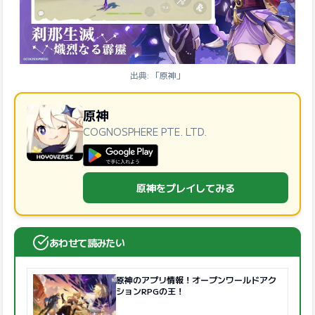
出典: 「原神」
原神
COGNOSPHERE PTE. LTD.
GooglePlayで手に入れよう
原神をプレイしてみる
あわせて読みたい
原神のアプリ情報！オープンワールドアク
ションRPGの王！