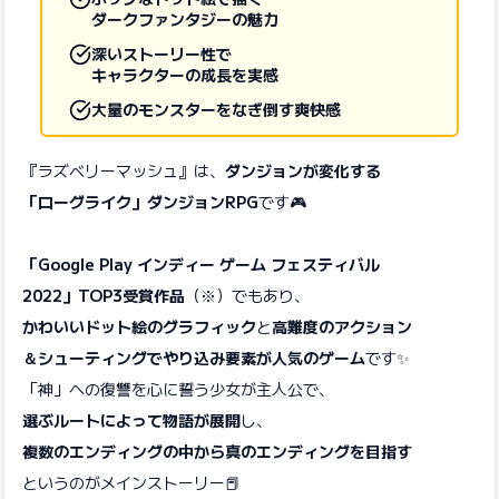
ダークファンタジーの魅力
深いストーリー性で
キャラクターの成長を実感
大量のモンスターをなぎ倒す爽快感
『ラズベリーマッシュ』は、
ダンジョンが変化する
「ローグライク」ダンジョンRPG
です🎮
「Google Play インディー ゲーム フェスティバル
2022」TOP3受賞作品
（※）でもあり、
かわいいドット絵のグラフィック
と
高難度のアクション
＆シューティングでやり込み要素が人気のゲーム
です✨
「神」への復讐を心に誓う少女が主人公で、
選ぶルートによって物語が展開
し、
複数のエンディングの中から真のエンディングを目指す
というのがメインストーリー📕