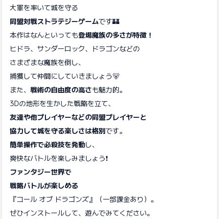
大軍を率いて城を守る
同盟対戦ストラテジーゲーム
です🏰
本作はなんといっても
登場魔族の多さが特徴！
ヒドラ、サンダーロック、ドラゴンなどの
さまざまな魔族を倒し、
捕獲して仲間にしていきましょう🐻
また、
戦術の自由度の高さ
も魅力的。
3Dの地形を生かした戦略を立て、
友達や他プレイヤーなどの同盟プレイヤーと
協力して城を守る楽しさは格別
です。
簡単操作で必殺技を発動
し、
爽快なバトルを楽しみましょう❗
ファンタジー世界で
戦略バトルが楽しめる
『コール オブ ドラゴンズ』（一部課金あり）。
ぜひインストールして、遊んでみてください。