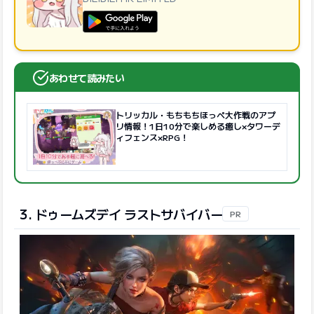
GooglePlayで手に入れよう
あわせて読みたい
トリッカル・もちもちほっペ大作戦のアプ
リ情報！1日10分で楽しめる癒し×タワーデ
ィフェンス×RPG！
3. ドゥームズデイ ラストサバイバー
PR