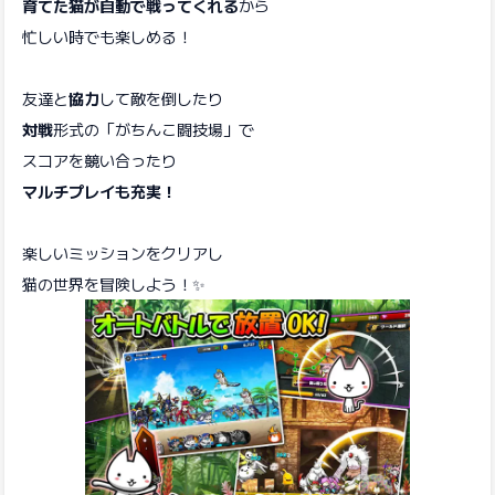
育てた猫が自動で戦ってくれる
から
忙しい時でも楽しめる！
友達と
協力
して敵を倒したり
対戦
形式の「がちんこ闘技場」で
スコアを競い合ったり
マルチプレイも充実！
楽しいミッションをクリアし
猫の世界を冒険しよう！✨