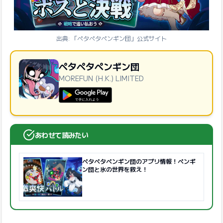
出典: 「ペタペタペンギン団」公式サイト
ペタペタペンギン団
MOREFUN (H.K.) LIMITED
GooglePlayで手に入れよう
あわせて読みたい
ペタペタペンギン団のアプリ情報！ペンギ
ン団と氷の世界を救え！