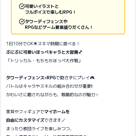
可愛いイラストと
フルボイスで楽しむRPG！
タワーディフェンスや
RPGなどゲーム要素盛りだくさん！
1日10分でOK🌟スキマ時間に遊べる！
ぷにぷに可愛いほっぺキャラと大冒険
💕
「トリッカル・もちもちほっペ大作戦」
タワーディフェンス
×
RPG
で飽きずにプレイ🎮
バトルはキャラやスキルの組み合わせが重要❗️
かわいさに癒されながらも、戦略的なのが魅力✨
家具やフィギュアで
マイホームを
自由にカスタマイズ
できます🪄
まったり教団ライフを楽しみつつ、