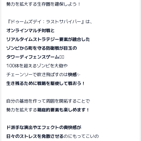
勢力を拡大する生存圏を確保しよう！
『ドゥームズデイ：ラストサバイバー』は、
オンラインマルチ対戦と
リアルタイムストラテジー要素が融合した
ゾンビから町を守る防衛戦が目玉の
タワーディフェンスゲーム🧟‍♂️
100体を超えるゾンビを大砲や
チェーンソーで吹き飛ばすのは
快感
✨
生き残るために戦略を駆使して戦おう！
自分の基地を作って周囲を開拓することで
勢力を拡大する
箱庭的要素も楽しめます！
ド派手な演出やエフェクトの爽快感が
日々のストレスを発散させる
のにもってこいの