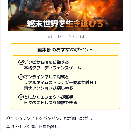
出典: 「ドゥームズデイ」
編集部のおすすめポイント
ゾンビから町を防衛する
本格タワーディフェンスゲーム
オンラインマルチ対戦と
リアルタイムストラテジー要素が融合！
爽快アクションが楽しめる
とにかくエフェクトが派手！
日々のストレスを発散できる
迫りくるゾンビ
🧟‍♂️
をバタバタとなぎ倒しながら
基地を作って周囲を開拓⚒️し