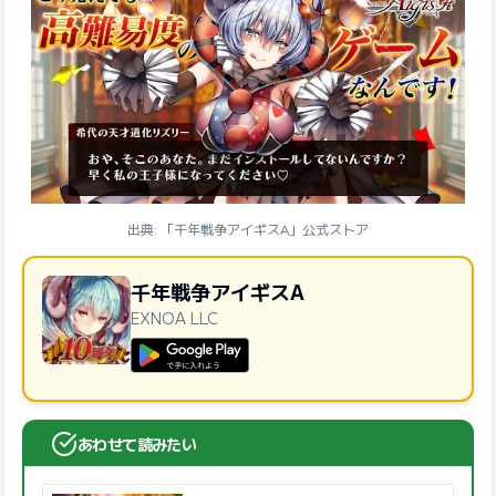
出典: 「千年戦争アイギスA」公式ストア
千年戦争アイギスA
EXNOA LLC
GooglePlayで手に入れよう
あわせて読みたい