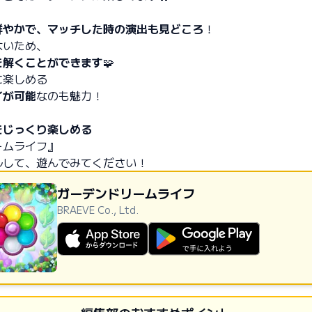
鮮やかで、マッチした時の演出も見どころ
！
ないため、
を解くことができます
🧩
に楽しめる
イが可能
なのも魅力！
をじっくり楽しめる
ームライフ』
ルして、遊んでみてください！
ガーデンドリームライフ
BRAEVE Co., Ltd.
AppStoreからダウンロード
GooglePlayで手に入れよう