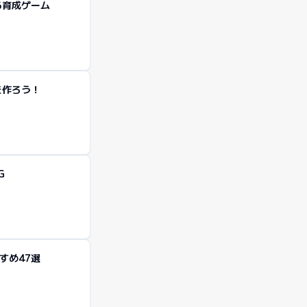
る育成ゲーム
を作ろう！
G
すめ47選