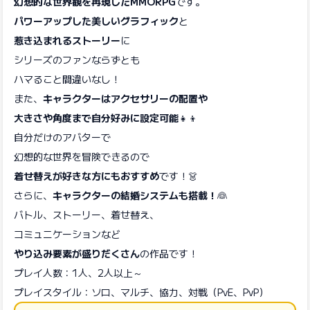
幻想的な世界観を再現したMMORPG
です。
パワーアップした美しいグラフィック
と
惹き込まれるストーリー
に
シリーズのファンならずとも
ハマること間違いなし！
また、
キャラクターはアクセサリーの配置や
大きさや角度まで自分好みに設定可能
👧👦
自分だけのアバターで
幻想的な世界を冒険できるので
着せ替えが好きな方にもおすすめ
です！👗
さらに、
キャラクターの結婚システムも搭載！
👰
バトル、ストーリー、着せ替え、
コミュニケーションなど
やり込み要素が盛りだくさん
の作品です！
プレイ人数：1人、2人以上～
プレイスタイル：ソロ、マルチ、協力、対戦（PvE、PvP）