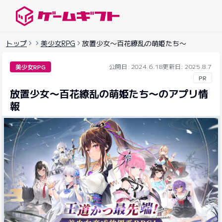
ゲームギフトナビ
トップ
美少女RPG
放置少女〜百花繚乱の萌姫たち〜
公開日: 2024.6.18
更新日: 2025.8.7
美少女RPG
PR
放置少女〜百花繚乱の萌姫たち〜のアプリ情
報