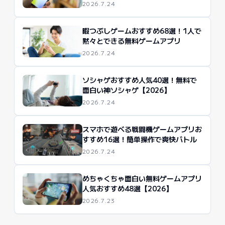
2026.7.24
暇つぶしゲームおすすめ68選！1人で
黙々とできる無料ゲームアプリ
2026.7.24
ソシャゲおすすめ人気40選！無料で
面白い神ソシャゲ【2026】
2026.7.24
スマホで遊べる戦闘機ゲームアプリお
すすめ16選！簡単操作で爽快バトル
2026.7.24
めちゃくちゃ面白い無料ゲームアプリ
人気おすすめ48選【2026】
2026.7.23