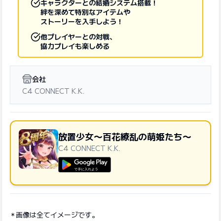
キャラクターとの結婚システム搭載！
絆を深めて特別なアイテムや
ストーリーを入手しよう！
他プレイヤーとの対戦、
協力プレイも楽しめる
会社
C4 CONNECT K.K.
放置少女〜百花繚乱の萌姫たち〜
C4 CONNECT K.K.
GooglePlayで手に入れよう
画像は全てイメージです。