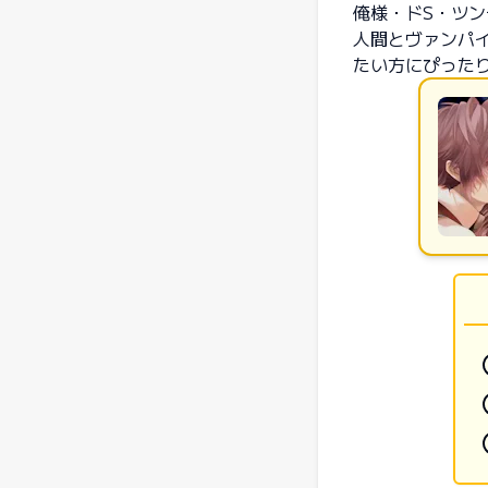
俺様・ドS・ツ
人間とヴァンパ
たい方にぴった