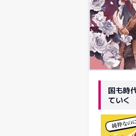
国も時
ていく