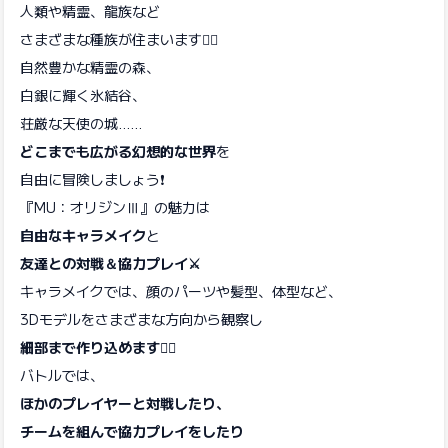
人類や精霊、龍族など
さまざまな種族が住まいます🧚‍♀️
自然豊かな精霊の森、
白銀に輝く氷結谷、
荘厳な天使の城……
どこまでも広がる幻想的な世界
を
自由に冒険しましょう❗
『MU：オリジンⅢ』の魅力は
自由なキャラメイク
と
友達との対戦＆協力プレイ⚔️
キャラメイクでは、顔のパーツや髪型、体型など、
3Dモデルをさまざまな方向から観察し
細部まで作り込めます🦸‍♀️
バトルでは、
ほかのプレイヤーと対戦したり、
チームを組んで協力プレイをしたり