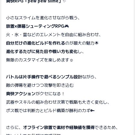
爽快RPG「pew pew slime」
✨
小さなスライムを進化させながら戦う、
放置×弾幕シューティングRPG
🎮
火・氷・雷などのエレメントを自由に組み合わせ、
自分だけの進化ビルドを作れる
のが最大の魅力🌟
進化するたびに見た目や戦い方も変化
し、
無限のカスタマイズを楽しめます☺️
バトルは片手操作で遊べるシンプル設計
ながら、
敵の弾幕を避けつつ攻撃を叩き込む
爽快アクション
がクセになる！
武器やスキルの組み合わせ次第で戦略も大きく変化し、
ボス戦では判断力とビルド構築が勝利のカギ🔑
さらに、
オフライン放置で素材や経験値を獲得
できるため、