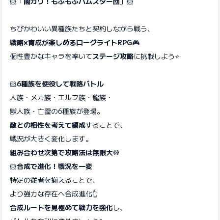
🐹「
闇カワ！もふもふハムスター団
」🐹
ちびかわいい異種族たちと契約しながら戦う、
戦略×育成が楽しめるローグライトRPG
🎮
個性豊かなキャラを率いて
ステージ攻略
に挑戦しよう⭐️
🐹
6種族を使役して戦略バトル
人族・メカ族・エルフ族・龍族・
獣人族・亡霊の6種族が登場。
敵との相性を考えて編成
することで、
戦況が大きく変化します。
組み合わせ次第で攻略法は無限大♾️
🐹
合成で進化！戦況を一変
特定の従者を揃えることで、
より強力な存在へ合成進化👆
合成ルートを見極めて戦力を強化
し、