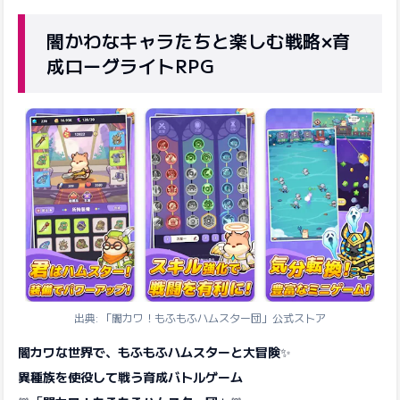
闇かわなキャラたちと楽しむ戦略×育
成ローグライトRPG
出典: 「闇カワ！もふもふハムスター団」公式ストア
闇カワな世界で、もふもふハムスターと大冒険
✨
異種族を使役して戦う育成バトルゲーム