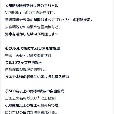
⚔️
知略が勝敗を分ける公平バトル
VIP優遇なしの公平設計を採用。
資源確保や戦争の
勝敗はすべてプレイヤーの戦略次第
。
少数精鋭での奇襲や包囲突破など、
知恵を活かした戦い
が可能です✨
📹
フル3Dで描かれるリアル古戦場
季節・天候・地形が変化する
フル3Dマップを搭載
🌟
自然環境が戦況に影響し、
まるで
本物の戦場にいるような没入感
🎞️
🤴
300名以上の武将×戦法の自由編成
三国志の名将が300人以上登場‼️
600種類以上の戦法
を組み合わせ、
自分だけの最強部隊を編成可能。