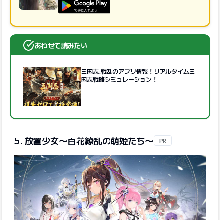
GooglePlayで手に入れよう
あわせて読みたい
三国志:戦乱のアプリ情報！リアルタイム三
国志戦略シミュレーション！
5. 放置少女〜百花繚乱の萌姫たち〜
PR