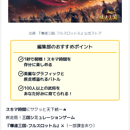
出典: 『爆速三国-フルスロットル』公式ストア
編集部のおすすめポイント
1秒で開戦！スキマ時間を
存分に楽しめる
美麗なグラフィックと
疾走感溢れるバトル
100人以上の武将を
あなた好みに育てられる！
スキマ時間
にサクッと天下統一🔥
疾走感！
三国シミュレーションゲーム
『爆速三国-フルスロットル』⚔️
（一部課金あり）