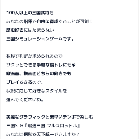
100人以上の三国武将
を
あなたの指揮で
自由に育成
することが可能！
歴史好き
にはたまらない
三国シミュレーションゲーム
です。
数秒で判断が求められるので
サクッとできる
手軽な脳トレ
にも🧠
縦画面、横画面どちらの向きでも
プレイできる
ので、
状況に応じて好きなスタイルを
選んでくださいね。
美麗なグラフィック
と
素早いテンポ
で楽しむ
三国SLG『爆速三国-フルスロットル』
あなたは
何秒で天下統一
できますか？