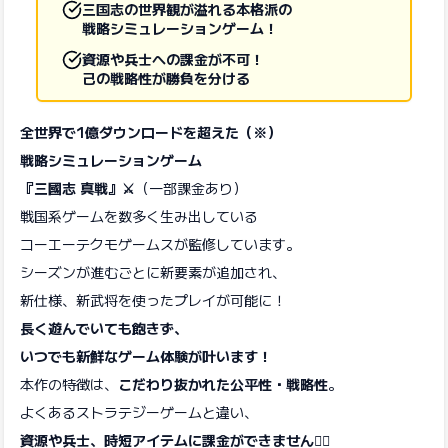
三国志の世界観が溢れる本格派の
戦略シミュレーションゲーム！
資源や兵士への課金が不可！
己の戦略性が勝負を分ける
全世界で1億ダウンロードを超えた（※）
戦略シミュレーションゲーム
『三國志 真戦』⚔️
（一部課金あり）
戦国系ゲームを数多く生み出している
コーエーテクモゲームスが監修しています。
シーズンが進むごとに新要素が追加され、
新仕様、新武将を使ったプレイが可能に！
長く遊んでいても飽きず、
いつでも新鮮なゲーム体験が叶います！
本作の特徴は、
こだわり抜かれた公平性・戦略性
。
よくあるストラテジーゲームと違い、
資源や兵士、時短アイテムに課金ができません🙅‍♀️