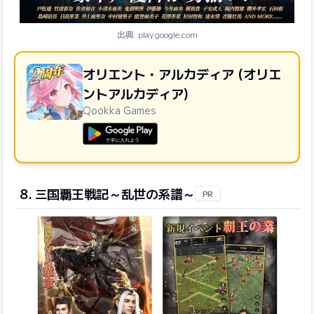
出典: play.google.com
オリエント・アルカディア (オリエ
ントアルカディア)
Qookka Games
GooglePlayで手に入れよう
8. 三国覇王戦記～乱世の系譜～
PR