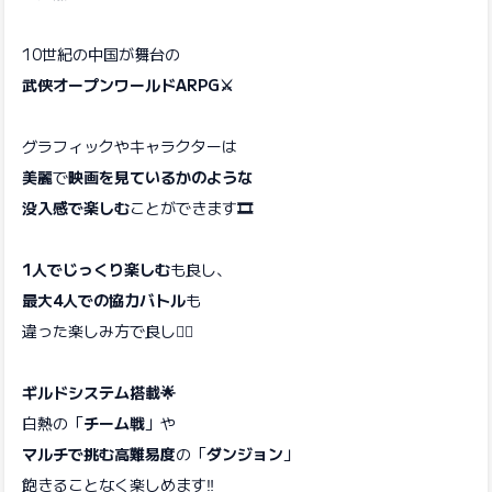
10世紀の中国が舞台の
武侠オープンワールドARPG⚔️
グラフィックやキャラクターは
美麗
で
映画を見ているかのような
没入感で楽しむ
ことができます
🎞️
1人でじっくり楽しむ
も良し、
最大4人での協力バトル
も
違った楽しみ方で良し🙆‍♀️
ギルドシステム搭載🌟
白熱の「
チーム戦
」や
マルチで挑む高難易度
の「
ダンジョン
」
飽きることなく楽しめます‼️