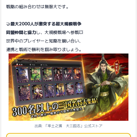
戦略の組み合わせは無限大です。
🤝
最大2000人が激突する超大規模戦争
同盟仲間と協力
し、大規模戦場へ参戦💥
世界中のプレイヤーと知略を競い合い、
連携と戦術で勝利を掴み取りましょう。
出典: 「率土之濱 大三国志」公式ストア