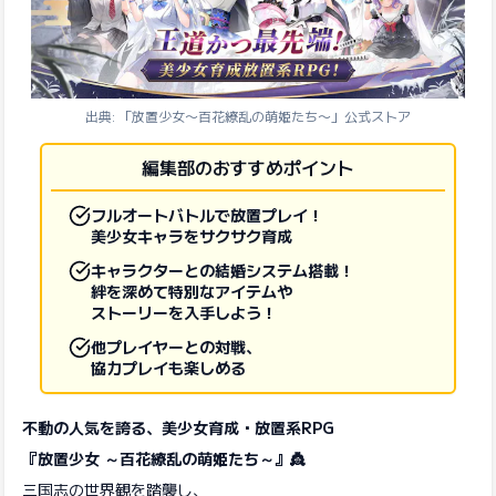
出典: 「放置少女〜百花繚乱の萌姫たち〜」公式ストア
編集部のおすすめポイント
フルオートバトルで放置プレイ！
美少女キャラをサクサク育成
キャラクターとの結婚システム搭載！
絆を深めて特別なアイテムや
ストーリーを入手しよう！
他プレイヤーとの対戦、
協力プレイも楽しめる
不動の人気を誇る、美少女育成・放置系RPG
『放置少女 ～百花繚乱の萌姫たち～』👸
三国志の世界観を踏襲し、