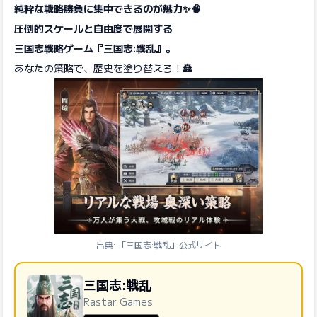
純粋な戦略勝負に集中できるのが魅力✨🧠
圧倒的スケールと自由度で展開する
三国志戦略ゲーム『三国志:戦乱』。
あなたの策略で、歴史を塗り替えろ！🏯
出典: 「三国志:戦乱」公式サイト
三国志:戦乱
Rastar Games