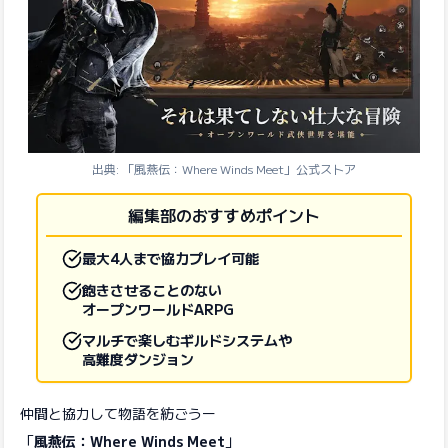
出典: 「風燕伝：Where Winds Meet」公式ストア
編集部のおすすめポイント
最大4人まで協力プレイ可能
飽きさせることのない
オープンワールドARPG
マルチで楽しむギルドシステムや
高難度ダンジョン
仲間と協力して物語を紡ごうー
「
風燕伝：Where Winds Meet
」