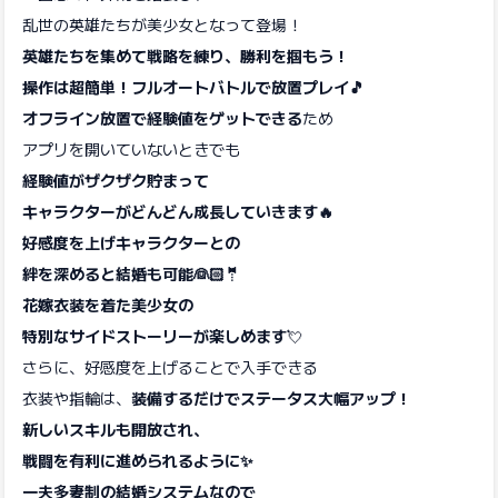
乱世の英雄たちが美少女となって登場！
英雄たちを集めて戦略を練り、勝利を掴もう！
操作は超簡単！フルオートバトルで放置プレイ🎵
オフライン放置で経験値をゲットできる
ため
アプリを開いていないときでも
経験値がザクザク貯まって
キャラクターがどんどん成長していきます🔥
好感度を上げキャラクターとの
絆を深めると結婚も可能👰🏻🤵
花嫁衣装を着た美少女の
特別なサイドストーリーが楽しめます
💘
さらに、好感度を上げることで入手できる
衣装や指輪は、
装備するだけでステータス大幅アップ！
新しいスキルも開放され、
戦闘を有利に進められるように✨
一夫多妻制の結婚システムなので