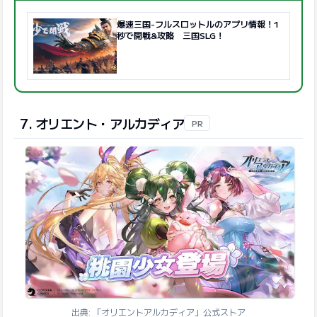
爆速三国-フルスロットルのアプリ情報！1
秒で開戦&攻略 三国SLG！
7. オリエント・アルカディア
PR
出典: 「オリエント·アルカディア」公式ストア