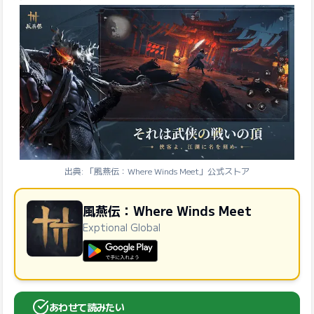
出典: 「風燕伝：Where Winds Meet」公式ストア
風燕伝：Where Winds Meet
Exptional Global
GooglePlayで手に入れよう
あわせて読みたい