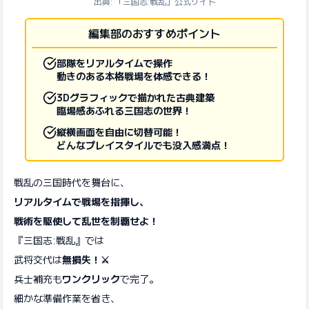
出典: 「三国志:戦乱」公式サイト
編集部のおすすめポイント
部隊をリアルタイムで操作
動きのある本格戦場を体感できる！
3Dグラフィックで描かれた古典建築
臨場感あふれる三国志の世界！
縦横画面を自由に切替可能！
どんなプレイスタイルでも没入感満点！
戦乱の三国時代を舞台に、
リアルタイムで戦場を指揮し、
戦術を駆使して乱世を制覇せよ！
『三国志:戦乱』では
武将交代は
無損失！⚔️
兵士補充も
ワンクリック
で完了。
細かな準備作業を省き、