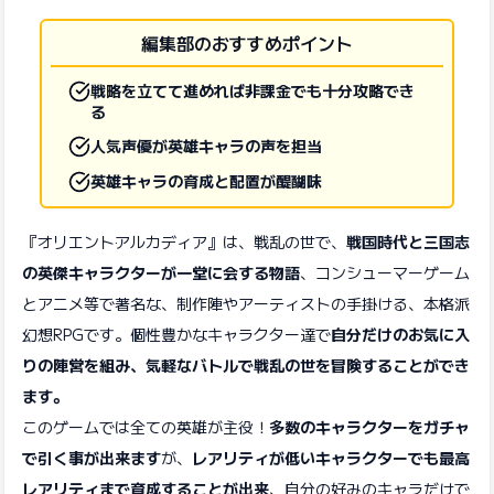
編集部のおすすめポイント
戦略を立てて進めれば非課金でも十分攻略でき
る
人気声優が英雄キャラの声を担当
英雄キャラの育成と配置が醍醐味
『オリエント·アルカディア』は、戦乱の世で、
戦国時代と三国志
の英傑キャラクターが一堂に会する物語
、コンシューマーゲーム
とアニメ等で著名な、制作陣やアーティストの手掛ける、本格派
幻想RPGです。個性豊かなキャラクター達で
自分だけのお気に入
りの陣営を組み、気軽なバトルで戦乱の世を冒険することができ
ます。
このゲームでは全ての英雄が主役！
多数のキャラクターをガチャ
で引く事が出来ます
が、
レアリティが低いキャラクターでも最高
レアリティまで育成することが出来
、自分の好みのキャラだけで