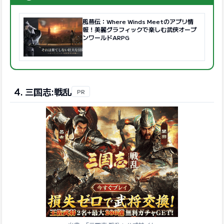
風燕伝：Where Winds Meetのアプリ情
報！美麗グラフィックで楽しむ武侠オープ
ンワールドARPG
4. 三国志:戦乱
PR