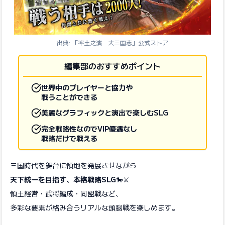
出典: 「率土之濱 大三国志」公式ストア
編集部のおすすめポイント
世界中のプレイヤーと協力や
戦うことができる
美麗なグラフィックと演出で楽しむSLG
完全戦略性なのでVIP優遇なし
戦略だけで戦える
三国時代を舞台に領地を発展させながら
天下統一を目指す、本格戦略SLG
🐎⚔️
領土経営・武将編成・同盟戦など、
多彩な要素が絡み合うリアルな頭脳戦を楽しめます。