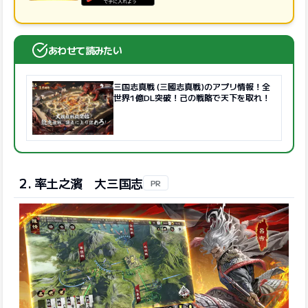
GooglePlayで手に入れよう
あわせて読みたい
三国志真戦 (三國志真戦)のアプリ情報！全
世界1億DL突破！己の戦略で天下を取れ！
2. 率土之濱 大三国志
PR