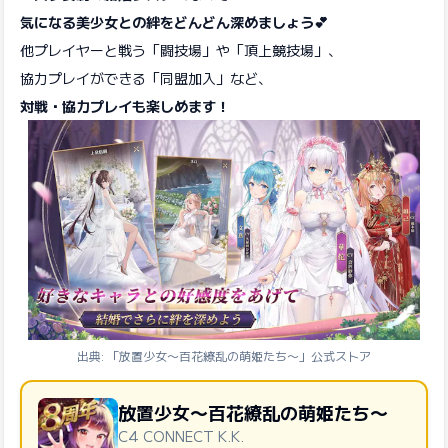
気になる美少女との絆をどんどん深めましょう💕
他プレイヤーと戦う「闘技場」や「頂上競技場」、
協力プレイができる「同盟加入」など、
対戦・協力プレイも楽しめます！
出典: 「放置少女〜百花繚乱の萌姫たち〜」公式ストア
放置少女〜百花繚乱の萌姫たち〜
C4 CONNECT K.K.