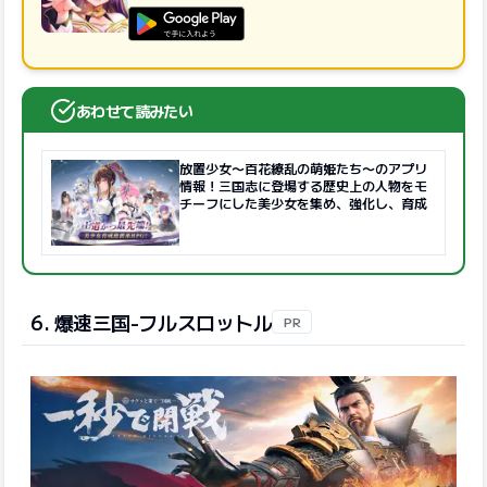
GooglePlayで手に入れよう
あわせて読みたい
放置少女〜百花繚乱の萌姫たち〜のアプリ
情報！三国志に登場する歴史上の人物をモ
チーフにした美少女を集め、強化し、育成
6. 爆速三国-フルスロットル
PR