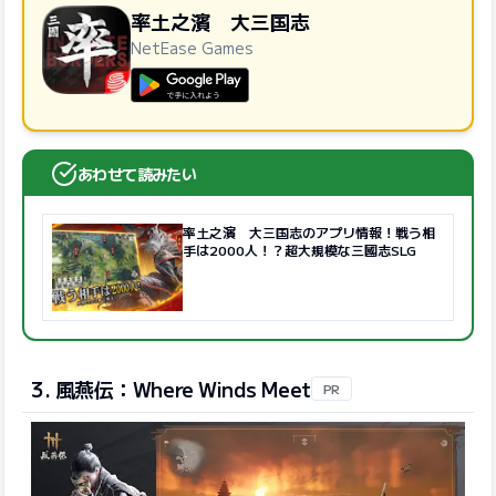
率土之濱 大三国志
NetEase Games
GooglePlayで手に入れよう
あわせて読みたい
率土之濱 大三国志のアプリ情報！戦う相
手は2000人！？超大規模な三國志SLG
3. 風燕伝：Where Winds Meet
PR