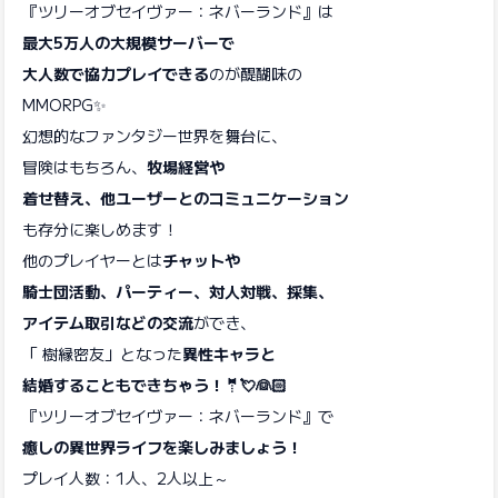
『ツリーオブセイヴァー：ネバーランド』は
最大5万人の大規模サーバーで
大人数で協力プレイできる
のが醍醐味の
MMORPG✨
幻想的なファンタジー世界を舞台に、
冒険はもちろん、
牧場経営や
着せ替え、他ユーザーとのコミュニケーション
も存分に楽しめます！
他のプレイヤーとは
チャットや
騎士団活動、パーティー、対人対戦、採集、
アイテム取引などの交流
ができ、
「 樹縁密友」となった
異性キャラと
結婚することもできちゃう！🤵💘👰🏻
『ツリーオブセイヴァー：ネバーランド』で
癒しの異世界ライフを楽しみましょう！
プレイ人数：1人、2人以上～