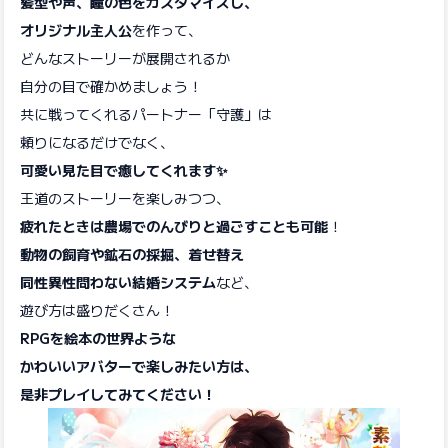
髪型や声、瞳の色をカスタマイズし、
オリジナル主人公
を作って、
どんなストーリーが展開されるか
自分の目で確かめましょう！
共に戦ってくれるパートナー「守護」は
頼りになるだけでなく、
可愛い見た目で癒してくれます✨
王道のストーリーを楽しみつつ、
疲れたときは農場でのんびりと過ごすことも可能
！
動物の飼育や鉱石の採掘、着せ替え
同性異性問わない結婚システム
など、
遊び方は盛りだくさん！
RPGを絵本の世界ような
かわいいアバターで楽しみたい方は、
是非プレイしてみてください！