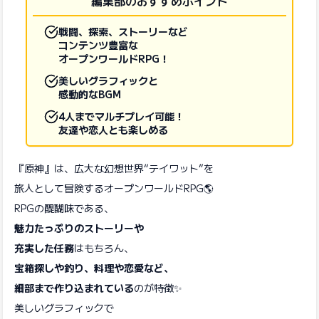
編集部のおすすめポイント
戦闘、探索、ストーリーなど
コンテンツ豊富な
オープンワールドRPG！
美しいグラフィックと
感動的なBGM
4人までマルチプレイ可能！
友達や恋人とも楽しめる
『原神』は、広大な幻想世界“テイワット”を
旅人として冒険するオープンワールドRPG🌎
RPGの醍醐味である、
魅力たっぷりのストーリーや
充実した任務
はもちろん、
宝箱探しや釣り、料理や恋愛など、
細部まで作り込まれている
のが特徴✨
美しいグラフィックで