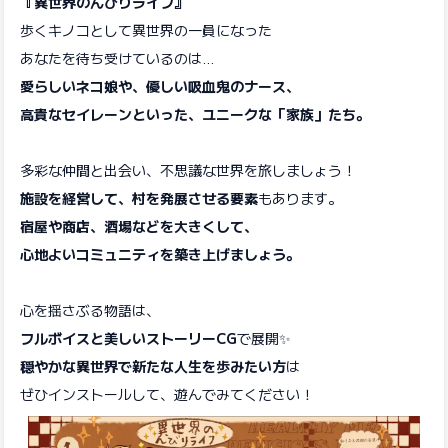
『異世界のんびりライフ』
歩くキノコとして異世界の一員になった
あなたを待ち受けているのは…
愛らしいネコ娘や、優しい吸血鬼のナース、
高貴なセイレーンといった、ユニークな「家族」たち。
多彩な仲間と出会い、不思議な世界を旅しましょう！
施設を経営して、村を発展させる要素
もあります。
宿屋や商店、酒場などを大きくして、
心地よいコミュニティを築き上げましょう。
心を揺さぶる物語は、
フルボイスと美しいストーリーCG
で展開✨
穏やかな異世界で新たな人生を歩みたい方
は
ぜひインストールして、遊んでみてください！