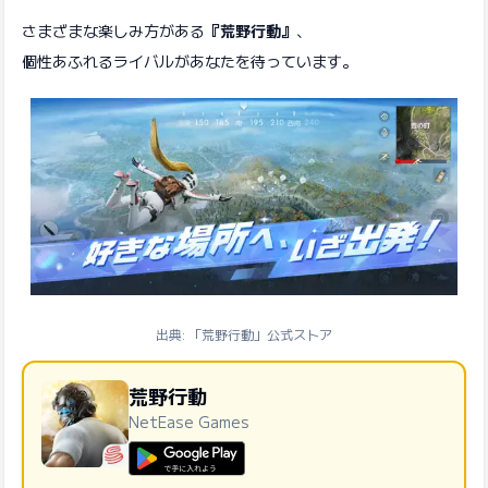
さまざまな楽しみ方がある
『荒野行動』
、
個性あふれるライバルがあなたを待っています。
出典: 「荒野行動」公式ストア
荒野行動
NetEase Games
GooglePlayで手に入れよう