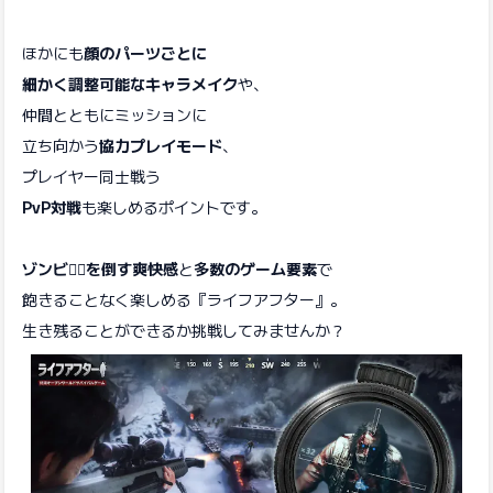
ほかにも
顔のパーツごとに
細かく調整可能なキャラメイク
や、
仲間とともにミッションに
立ち向かう
協力プレイモード
、
プレイヤー同士戦う
PvP対戦
も楽しめるポイントです。
ゾンビ🧟‍♂️を倒す爽快感
と
多数のゲーム要素
で
飽きることなく楽しめる『ライフアフター』。
生き残ることができるか挑戦してみませんか？