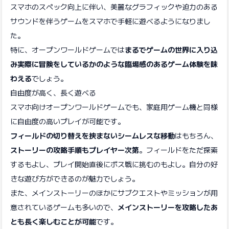
スマホのスペック向上に伴い、美麗なグラフィックや迫力のある
サウンドを伴うゲームをスマホで手軽に遊べるようになりまし
た。
特に、オープンワールドゲームでは
まるでゲームの世界に入り込
み実際に冒険をしているかのような臨場感のあるゲーム体験を味
わえる
でしょう。
自由度が高く、長く遊べる
スマホ向けオープンワールドゲームでも、家庭用ゲーム機と同様
に自由度の高いプレイが可能です。
フィールドの切り替えを挟まないシームレスな移動
はもちろん、
ストーリーの攻略手順もプレイヤー次第
。フィールドをただ探索
するもよし、プレイ開始直後にボス戦に挑むのもよし。自分の好
きな遊び方ができるのが魅力でしょう。
また、メインストーリーのほかにサブクエストやミッションが用
意されているゲームも多いので、
メインストーリーを攻略したあ
とも長く楽しむことが可能
です。