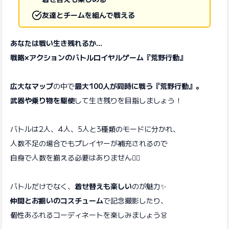
友達とチームを組んで戦える
あなたは戦い生き残れるか…
戦略×アクションのバトルロイヤルゲーム『荒野行動』
広大なマップ
の中で
最大100人が同時に戦う『荒野行動』。
武器や乗り物を駆使
して生き残りを目指しましょう！
バトルは2人、4人、5人と3種類のモードに分かれ、
人数不足の場合でもプレイヤーが補充されるので
自身で人数を揃える必要はありません🙆‍♀️
バトルだけでなく、
着せ替えも楽しい
のが魅力✨
仲間とお揃いのコスチューム
で記念撮影したり、
個性あふれるコーディネートを楽しみましょう👗