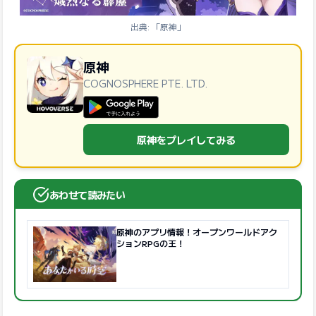
出典: 「原神」
原神
COGNOSPHERE PTE. LTD.
GooglePlayで手に入れよう
原神をプレイしてみる
あわせて読みたい
原神のアプリ情報！オープンワールドアク
ションRPGの王！