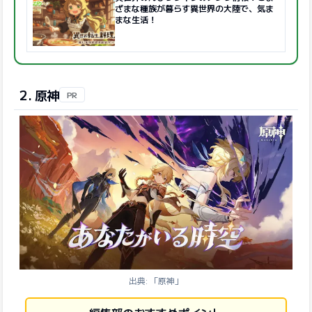
ざまな種族が暮らす異世界の大陸で、気ま
まな生活！
2. 原神
PR
出典: 「原神」