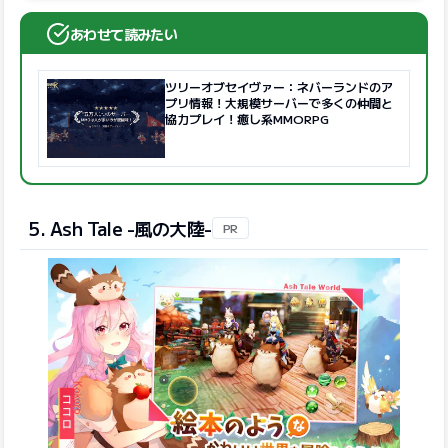
あわせて読みたい
ツリーオブセイヴァー：ネバーランドのア
プリ情報！大規模サーバーで多くの仲間と
協力プレイ！癒し系MMORPG
5. Ash Tale -風の大陸-
PR