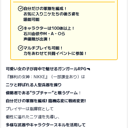
自分だけの軍隊を編成！
お気に入りニケたちの後ろ姿を
堪能可能
キャラクターは100体以上！
石川由依やM・A・Oら
声優陣が出演！
マルチプレイも可能！
力をあわせて共闘イベントに参加！
可愛い女の子が背中で魅せるガンガールRPG🔫
『勝利の女神：NIKKE』（一部課金あり）は
ニケと呼ばれる人型兵器を操り
侵略者である“ラプチャー”と戦うゲーム
！
自分だけの軍隊を編成❗ 臨機応変に戦術変更❗
プレイヤーは指揮官として
個性に溢れたニケ達を先導し、
多様な武器やキャラクタースキルを活用して