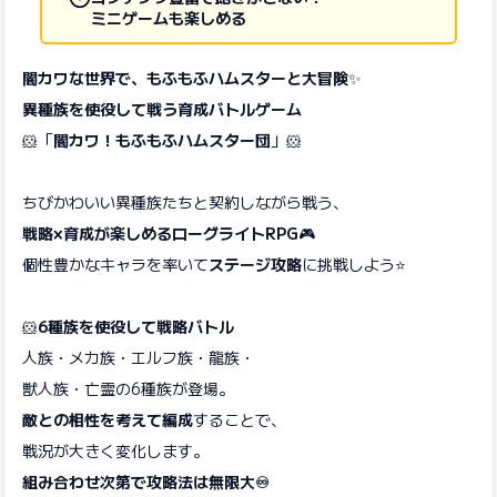
ミニゲームも楽しめる
闇カワな世界で、もふもふハムスターと大冒険
✨
異種族を使役して戦う育成バトルゲーム
🐹「
闇カワ！もふもふハムスター団
」🐹
ちびかわいい異種族たちと契約しながら戦う、
戦略×育成が楽しめるローグライトRPG
🎮
個性豊かなキャラを率いて
ステージ攻略
に挑戦しよう⭐️
🐹
6種族を使役して戦略バトル
人族・メカ族・エルフ族・龍族・
獣人族・亡霊の6種族が登場。
敵との相性を考えて編成
することで、
戦況が大きく変化します。
組み合わせ次第で攻略法は無限大♾️