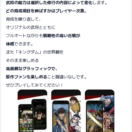
武将の能力は選択した修行の内容によって変化
します。
どの育成項目を伸ばすかはプレイヤー次第
。
育成を繰り返して、
オリジナルの武将とともに
フルオートながらも
戦略性の高い合戦が
体感
できます。
また「キングダム」の世界観を
そのまま楽しめる
高画質なグラッフィックで、
原作ファンも楽しめる
こと間違いなしです。
ぜひプレイしてみてください！