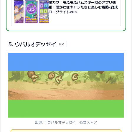
闇カワ！もふもふハムスター団のアプリ情
報！闇かわなキャラたちと楽しむ戦略×育成
ローグライトRPG
5. ウパルオデッセイ
PR
出典: 「ウパルオデッセイ」公式ストア