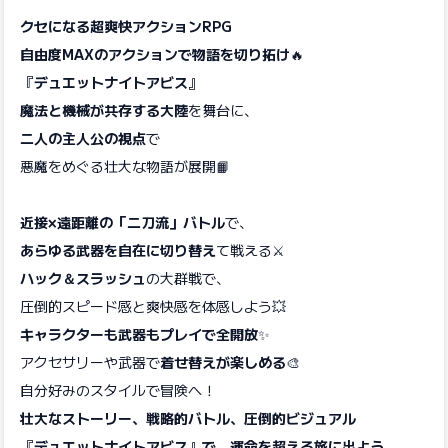
クセになる超爽快アクションRPG
自由度MAXのアクションで物語を切り拓け
🔥
『
デュエットナイトアビス
』
魔法と機械が共存する大陸
を舞台に、
二人の主人公の視点
で
悪魔をめぐる壮大な物語が展開📙
近接×遠距離の「二刀流」バトル
で、
あらゆる武器を自在に切り替え
て戦える⚔️
ハック＆スラッシュ
の大群戦で、
圧倒的スピード感と爽快感を体感しよう💥
キャラクターも武器もプレイで全開放
✨
アクセサリーや武器で
着せ替えが楽しめる
🎨
自分好みのスタイルで冒険へ！
壮大なストーリー、戦略的バトル、圧倒的ビジュアル
『
デュエットナイトアビス
』
で、運命を超える旅に出よう。