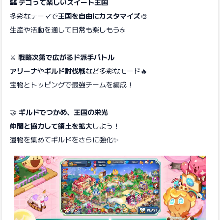
🏰
デコって楽しいスイート王国
多彩なテーマで
王国を自由にカスタマイズ
🎨
生産や活動を通して日常も楽しもう☕️
⚔️
戦略次第で広がるド派手バトル
アリーナ
や
ギルド討伐戦
など多彩なモード🔥
宝物とトッピングで最強チームを編成！
🤝
ギルドでつかめ、王国の栄光
仲間と協力して領土を拡大
しよう！
遺物を集めてギルドをさらに強化✨