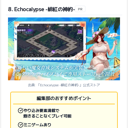
8. Echocalypse -緋紅の神約-
PR
出典: 「Echocalypse -緋紅の神約-」公式ストア
編集部のおすすめポイント
やり込み要素満載で
飽きることなくプレイ可能
ミニゲームあり