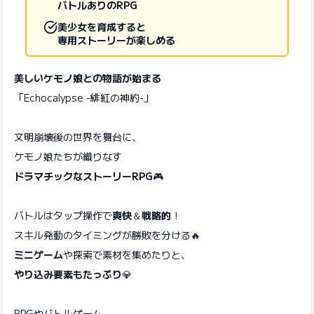
バトルありのRPG
美少女を育成すると
専用ストーリーが楽しめる
美しいケモノ娘との物語が始まる
「Echocalypse -緋紅の神約-」
文明崩壊後の世界を舞台に、
ケモノ娘たちが織りなす
ドラマチックなストーリーRPG
🎮
バトルはタップ操作で
爽快
＆
戦略的
！
スキル発動のタイミングが勝敗を分ける🔥
ミニゲーム
や探索で素材を集めたりと、
やり込み要素もたっぷり
💎
RPGやバトルゲーム、