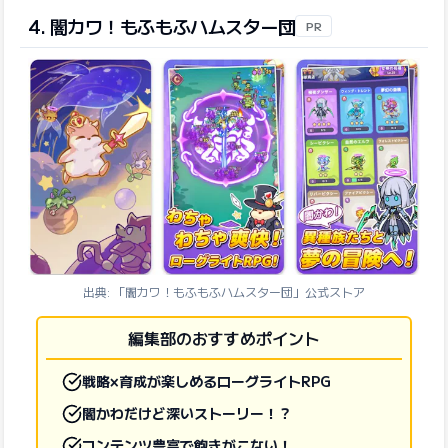
4. 闇カワ！もふもふハムスター団
PR
出典: 「闇カワ！もふもふハムスター団」公式ストア
編集部のおすすめポイント
戦略×育成が楽しめるローグライトRPG
闇かわだけど深いストーリー！？
コンテンツ豊富で飽きがこない！