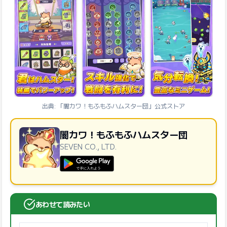
出典: 「闇カワ！もふもふハムスター団」公式ストア
闇カワ！もふもふハムスター団
SEVEN CO., LTD.
GooglePlayで手に入れよう
あわせて読みたい