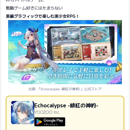
戦略ゲーム好きにはたまらない
美麗グラフィックで楽しむ美少女RPG！
出典: 「Echocalypse -緋紅の神約-」公式ストア
Echocalypse -緋紅の神約-
YOOZOO Inc.
GooglePlayで手に入れよう