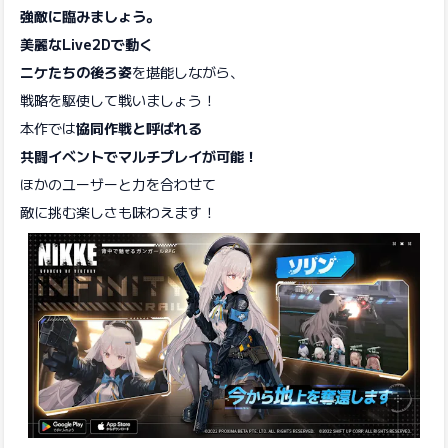
強敵に臨みましょう。
美麗なLive2Dで動く
ニケたちの後ろ姿
を堪能しながら、
戦略を駆使して戦いましょう！
本作では
協同作戦と呼ばれる
共闘イベントでマルチプレイが可能！
ほかのユーザーと力を合わせて
敵に挑む楽しさも味わえます！