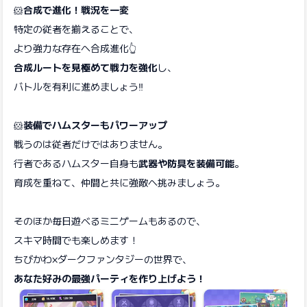
🐹
合成で進化！戦況を一変
特定の従者を揃えることで、
より強力な存在へ合成進化👆
合成ルートを見極めて戦力を強化
し、
バトルを有利に進めましょう‼️
🐹
装備でハムスターもパワーアップ
戦うのは従者だけではありません。
行者であるハムスター自身も
武器や防具を装備可能
。
育成を重ねて、仲間と共に強敵へ挑みましょう。
そのほか毎日遊べるミニゲームもあるので、
スキマ時間でも楽しめます！
ちびかわ×ダークファンタジーの世界で、
あなた好みの最強パーティを作り上げよう！