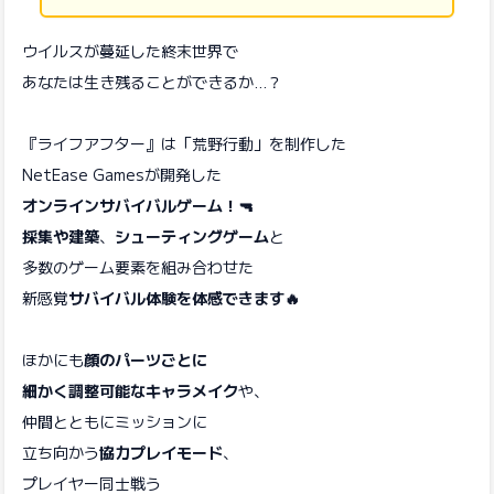
ウイルスが蔓延した終末世界で
あなたは生き残ることができるか…？
『ライフアフター』は「荒野行動」を制作した
NetEase Gamesが開発した
オンラインサバイバルゲーム！🔫
採集や建築
、
シューティングゲーム
と
多数のゲーム要素を組み合わせた
新感覚
サバイバル体験を体感できます🔥
ほかにも
顔のパーツごとに
細かく調整可能なキャラメイク
や、
仲間とともにミッションに
立ち向かう
協力プレイモード
、
プレイヤー同士戦う