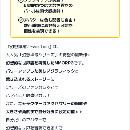
幻想的かつ広大な世界での
バトルは爽快感抜群！
アバターは色も配置も自由！
数百種類に着せ替え可能で
個性を表現できる！
『幻想神域2-Evolution』は、
大人気「幻想神域シリーズ」の待望の最新作✨
幻想的な世界観を再現したMMORPG
です。
パワーアップした美しいグラフィック
と
惹き込まれるストーリー
に
シリーズのファンならずとも
ハマること間違いなし！
また、
キャラクターはアクセサリーの配置や
大きさや角度まで自分好みに設定可能
👧👦
自分だけのアバターで
幻想的な世界を冒険できるので