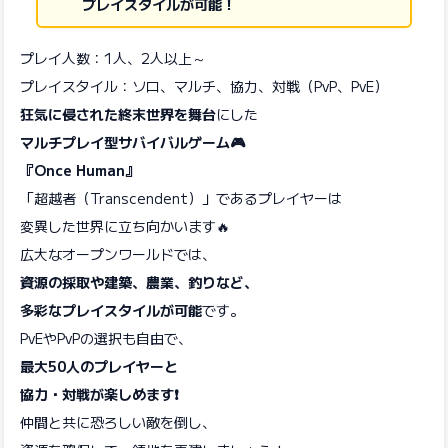
プレイスタイルが可能！
プレイ人数：1人、2人以上～
プレイスタイル：ソロ、マルチ、協力、対戦（PvP、PvE）
狂気に侵された終末世界を舞台
にした
マルチプレイ型サバイバルゲーム🎮
『Once Human』
「超越者（Transcendent）」であるプレイヤーは
変異した世界に立ち向かいます🔥
広大なオープンワールドでは、
資源の採取や建築、農業、釣りなど、
多彩なプレイスタイルが可能
です。
​PvEやPvPの選択も自由で、
最大50人のプレイヤーと
協力・対戦が楽しめます❗️
​仲間と共に恐ろしい敵を倒し、