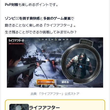
PvP対戦
も楽しめるポイントです。
ゾンビ🧟‍♂️を倒す爽快感
と
多数のゲーム要素
で
飽きることなく楽しめる『ライフアフター』。
生き残ることができるか挑戦してみませんか？
出典: 「ライフアフター」公式ストア
ライフアフター