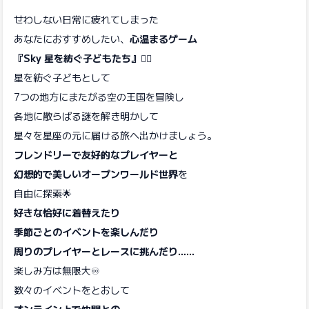
せわしない日常に疲れてしまった
あなたにおすすめしたい、
心温まるゲーム
『Sky 星を紡ぐ子どもたち』
🧚‍♀️
星を紡ぐ子どもとして
7つの地方にまたがる空の王国を冒険し
各地に散らばる謎を解き明かして
星々を星座の元に届ける旅へ出かけましょう。
フレンドリーで友好的なプレイヤーと
幻想的で美しいオープンワールド世界
を
自由に探索🌟
好きな恰好に着替えたり
季節ごとのイベントを楽しんだり
周りのプレイヤーとレースに挑んだり……
楽しみ方は無限大♾️
数々のイベントをとおして
オンライン上で仲間との