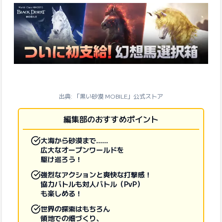
出典: 「黒い砂漠 MOBILE」公式ストア
編集部のおすすめポイント
大海から砂漠まで……
広大なオープンワールドを
駆け巡ろう！
強烈なアクションと爽快な打撃感！
協力バトルも対人バトル（PvP）
も楽しめる！
世界の探索はもちろん
領地での畑づくり、