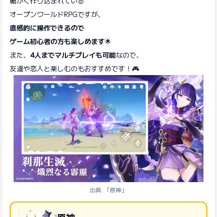
細かく作り込まれている
オープンワールドRPGですが、
直感的に操作できるので
ゲーム初心者の方も楽しめます
🌟
また、
4人までマルチプレイも可能
なので、
友達や恋人と楽しむのもおすすめです！🎮
出典: 「原神」
原神