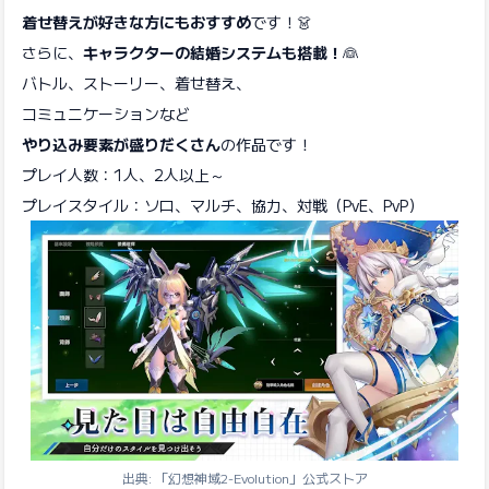
着せ替えが好きな方にもおすすめ
です！👗
さらに、
キャラクターの結婚システムも搭載！
👰
バトル、ストーリー、着せ替え、
コミュニケーションなど
やり込み要素が盛りだくさん
の作品です！
プレイ人数：1人、2人以上～
プレイスタイル：ソロ、マルチ、協力、対戦（PvE、PvP）
出典: 「幻想神域2-Evolution」公式ストア