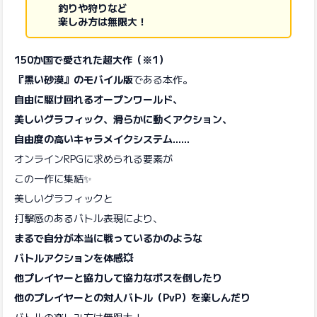
釣りや狩りなど
楽しみ方は無限大！
150か国で愛された超大作（※1）
『黒い砂漠』のモバイル版
である本作。
自由に駆け回れるオープンワールド、
美しいグラフィック、滑らかに動くアクション、
自由度の高いキャラメイクシステム……
オンラインRPGに求められる要素が
この一作に集結✨
美しいグラフィックと
打撃感のあるバトル表現により、
まるで自分が本当に戦っているかのような
バトルアクションを体感💥
他プレイヤーと協力して協力なボスを倒したり
他のプレイヤーとの対人バトル（PvP）を楽しんだり
バトルの楽しみ方は無限大！