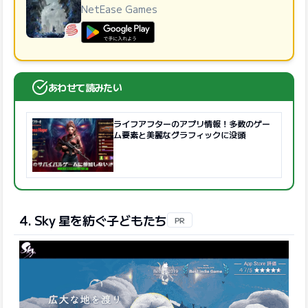
NetEase Games
GooglePlayで手に入れよう
あわせて読みたい
ライフアフターのアプリ情報！多数のゲー
ム要素と美麗なグラフィックに没頭
4. Sky 星を紡ぐ子どもたち
PR