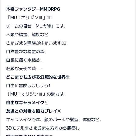
本格ファンタジーMMORPG
『MU：オリジンⅢ』🧙‍♀️
ゲームの舞台「MU大陸」には、
人類や精霊、龍族など
さまざまな種族が住まいます🧚‍♀️
自然豊かな精霊の森、
白銀に輝く氷結谷、
荘厳な天使の城……
どこまでも広がる幻想的な世界
を
自由に冒険しましょう❗
『MU：オリジンⅢ』の魅力は
自由なキャラメイク
と
友達との対戦＆協力プレイ⚔️
キャラメイクでは、顔のパーツや髪型、体型など、
3Dモデルをさまざまな方向から観察し