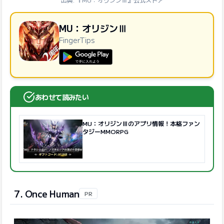
MU：オリジンⅢ
FingerTips
GooglePlayで手に入れよう
あわせて読みたい
MU：オリジンⅢのアプリ情報！本格ファン
タジーMMORPG
7. Once Human
PR