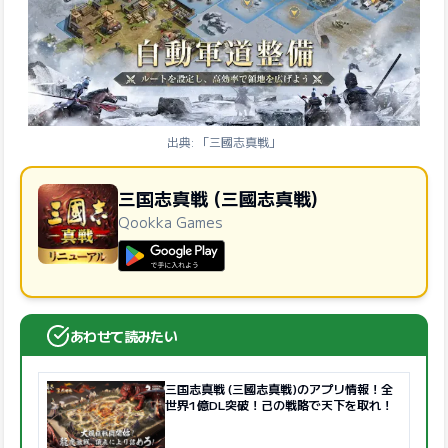
出典: 「三國志真戦」
三国志真戦 (三國志真戦)
Qookka Games
GooglePlayで手に入れよう
あわせて読みたい
三国志真戦 (三國志真戦)のアプリ情報！全
世界1億DL突破！己の戦略で天下を取れ！