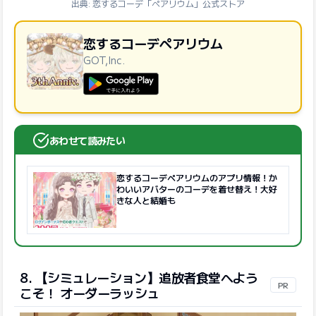
出典: 恋するコーデ「ペアリウム」公式ストア
恋するコーデペアリウム
GOT,Inc.
GooglePlayで手に入れよう
あわせて読みたい
恋するコーデペアリウムのアプリ情報！か
わいいアバターのコーデを着せ替え！大好
きな人と結婚も
8. 【シミュレーション】追放者食堂へよう
PR
こそ！ オーダーラッシュ