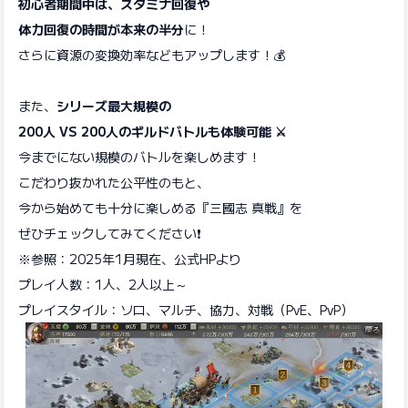
初心者期間中は、スタミナ回復や
体力回復の時間が本来の半分
に！
さらに資源の変換効率などもアップします！💰
また、
シリーズ最大規模の
200人 VS 200人のギルドバトルも体験可能
⚔️
今までにない規模のバトルを楽しめます！
こだわり抜かれた公平性のもと、
今から始めても十分に楽しめる『三國志 真戦』を
ぜひチェックしてみてください❗
※参照：2025年1月現在、公式HPより
プレイ人数：1人、2人以上～
プレイスタイル：ソロ、マルチ、協力、対戦（PvE、PvP）