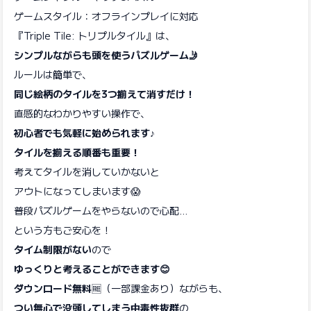
ゲームスタイル：オフラインプレイに対応
『Triple Tile: トリプルタイル』は、
シンプルながらも頭を使うパズルゲーム🤳
ルールは簡単で、
同じ絵柄のタイルを3つ揃えて消すだけ！
直感的なわかりやすい操作で、
初心者でも気軽に始められます♪
タイルを揃える順番も重要！
考えてタイルを消していかないと
アウトになってしまいます😱
普段パズルゲームをやらないので心配...
という方もご安心を！
タイム制限がない
ので
ゆっくりと考えることができます😊
ダウンロード無料
🆓（一部課金あり）ながらも、
つい無心で没頭してしまう中毒性抜群
の