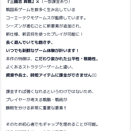
『三國志 真戦』⚔️
（一部課金あり）
戦国系ゲームを数多く生み出している
コーエーテクモゲームスが監修しています。
シーズンが進むごとに新要素が追加され、
新仕様、新武将を使ったプレイが可能に！
長く遊んでいても飽きず、
いつでも新鮮なゲーム体験が叶います！
本作の特徴は、
こだわり抜かれた公平性・戦略性
。
よくあるストラテジーゲームと違い、
資源や兵士、時短アイテムに課金ができません🙅‍♀️
課金すれば強くなれるというわけではないため、
プレイヤーが考える戦略・戦術が
勝敗を分ける非常に重要な要素 ❗
そのため初心者でもギャップを埋めることが可能。