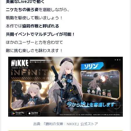
美麗なLive2Dで動く
ニケたちの後ろ姿
を堪能しながら、
戦略を駆使して戦いましょう！
本作では
協同作戦と呼ばれる
共闘イベントでマルチプレイが可能！
ほかのユーザーと力を合わせて
敵に挑む楽しさも味わえます！
出典: 「勝利の女神：NIKKE」公式ストア