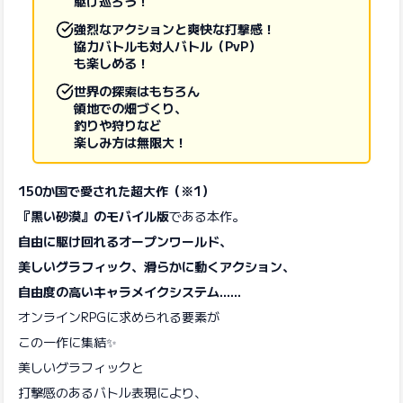
駆け巡ろう！
強烈なアクションと爽快な打撃感！
協力バトルも対人バトル（PvP）
も楽しめる！
世界の探索はもちろん
領地での畑づくり、
釣りや狩りなど
楽しみ方は無限大！
150か国で愛された超大作（※1）
『黒い砂漠』のモバイル版
である本作。
自由に駆け回れるオープンワールド、
美しいグラフィック、滑らかに動くアクション、
自由度の高いキャラメイクシステム……
オンラインRPGに求められる要素が
この一作に集結✨
美しいグラフィックと
打撃感のあるバトル表現により、