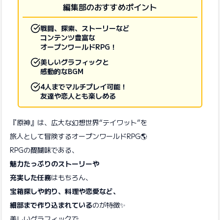
編集部のおすすめポイント
戦闘、探索、ストーリーなど
コンテンツ豊富な
オープンワールドRPG！
美しいグラフィックと
感動的なBGM
4人までマルチプレイ可能！
友達や恋人とも楽しめる
『原神』は、広大な幻想世界“テイワット”を
旅人として冒険するオープンワールドRPG🌎
RPGの醍醐味である、
魅力たっぷりのストーリーや
充実した任務
はもちろん、
宝箱探しや釣り、料理や恋愛など、
細部まで作り込まれている
のが特徴✨
美しいグラフィックで