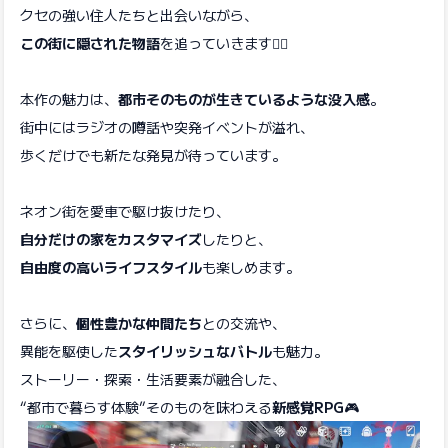
クセの強い住人たちと出会いながら、
この街に隠された物語
を追っていきます🏃‍♀️
本作の魅力は、
都市そのものが生きているような没入感
。
街中にはラジオの噂話や突発イベントが溢れ、
歩くだけでも新たな発見が待っています。
ネオン街を愛車で駆け抜けたり、
自分だけの家をカスタマイズ
したりと、
自由度の高いライフスタイル
も楽しめます。
さらに、
個性豊かな仲間たち
との交流や、
異能を駆使した
スタイリッシュなバトル
も魅力。
ストーリー・探索・生活要素が融合した、
“都市で暮らす体験”そのものを味わえる
新感覚RPG
🎮