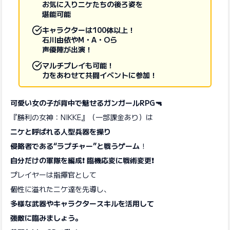
お気に入りニケたちの後ろ姿を
堪能可能
キャラクターは100体以上！
石川由依やM・A・Oら
声優陣が出演！
マルチプレイも可能！
力をあわせて共闘イベントに参加！
可愛い女の子が背中で魅せるガンガールRPG🔫
『勝利の女神：NIKKE』（一部課金あり）は
ニケと呼ばれる人型兵器を操り
侵略者である“ラプチャー”と戦うゲーム
！
自分だけの軍隊を編成❗ 臨機応変に戦術変更❗
プレイヤーは指揮官として
個性に溢れたニケ達を先導し、
多様な武器やキャラクタースキルを活用して
強敵に臨みましょう。