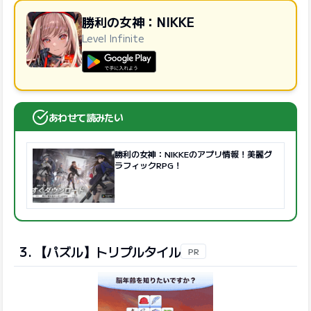
勝利の女神：NIKKE
Level Infinite
GooglePlayで手に入れよう
あわせて読みたい
勝利の女神：NIKKEのアプリ情報！美麗グ
ラフィックRPG！
3. 【パズル】トリプルタイル
PR